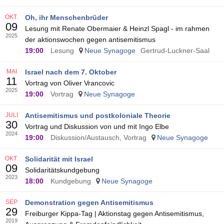
OKT.
Oh, ihr Menschenbrüder
09
Lesung mit Renate Obermaier & Heinzl Spagl - im rahmen
2025
der aktionswochen gegen antisemitismus
19:00
Lesung
Neue Synagoge
Gertrud-Luckner-Saal
MAI
Israel nach dem 7. Oktober
11
Vortrag von Oliver Vrancovic
2025
19:00
Vortrag
Neue Synagoge
JULI
Antisemitismus und postkoloniale Theorie
30
Vortrag und Diskussion von und mit Ingo Elbe
2024
19:00
Diskussion/Austausch, Vortrag
Neue Synagoge
OKT.
Solidarität mit Israel
09
Solidaritätskundgebung
2023
18:00
Kundgebung
Neue Synagoge
SEP
Demonstration gegen Antisemitismus
29
Freiburger Kippa-Tag | Aktionstag gegen Antisemitismus,
2019