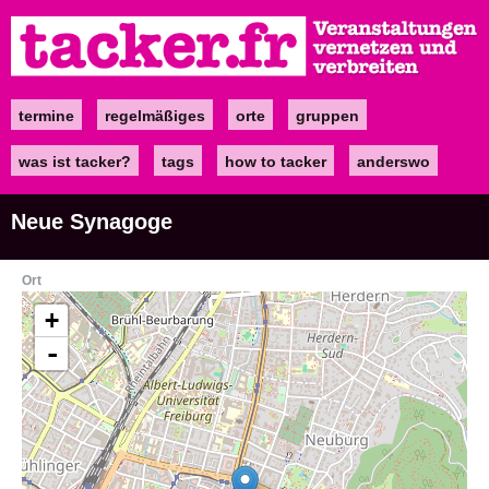
Direkt
zum
Inhalt
termine
regelmäßiges
orte
gruppen
Main
navigation
was ist tacker?
tags
how to tacker
anderswo
Neue Synagoge
Ort
+
-