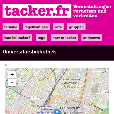
Direkt
zum
Inhalt
termine
regelmäßiges
orte
gruppen
Main
navigation
was ist tacker?
tags
how to tacker
anderswo
Universitätsbibliothek
Ort
+
-