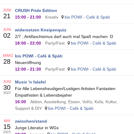
JUNI
CRUSH Pride Edition
21
15:00
-
21:00
Kreativ
bis POWI - Café & Späti
JUNI
widersetzen Kneipenquiz
02
2/7 ; Antifaschismus darf auch mal Spaß machen :D
18:00
-
22:00
Party/Fest
bis POWI - Café & Späti
MÄRZ
bis POWI - Café & Späti
28
Neueröffnung
12:00
-
21:30
Party/Fest
bis POWI - Café & Späti
JUNI
Music 'n falafel
30
Für Alle Lebensfreudigen/Lustigen Artisten Fantasten
2023
Empathisten & Lebensbejaher
16:00
Aktion, Ausstellung, Essen, VoKü, Küfa, Kultur,
Support & DIY
bis POWI - Café & Späti
MAI
zwischen/stand
15
Junge Literatur in WGs
2023