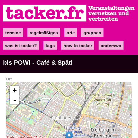
Direkt
zum
Inhalt
termine
regelmäßiges
orte
gruppen
Main
navigation
was ist tacker?
tags
how to tacker
anderswo
bis POWI - Café & Späti
Ort
+
-