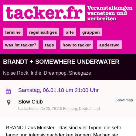
Direkt
zum
Inhalt
termine
regelmäßiges
orte
gruppen
Main
navigation
was ist tacker?
tags
how to tacker
anderswo
BRANDT + SOMEWHERE UNDERWATER
Noise Rock, Indie, Dreampop, Shoegaze
Samstag, 06.01.18 um 21:00 Uhr
Show map
Slow Club
haslacherstraße 25
79115
Freiburg
Deutschland
BRANDT aus Münster – das sind vier Typen, die sehr
lange und intensiv nachdenken können. Machen sie