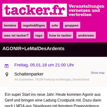
Direkt
zum
Inhalt
termine
regelmäßiges
orte
gruppen
Main
navigation
was ist tacker?
tags
how to tacker
anderswo
AGONIR+LeMalDesArdents
Freitag, 05.01.18 um 21:00 Uhr
Show map
Schattenparker
Am Eselwinkel
79108
Freiburg im Breisgau
Deutschland
Ein super Start ins neue Jahr: Heute kommen Agonir aus
Genf und bringen eine Ladung Crustpunk mit. Dazu dann
noch LMDA aus Strasbourg mit feinstem Powerviolence.