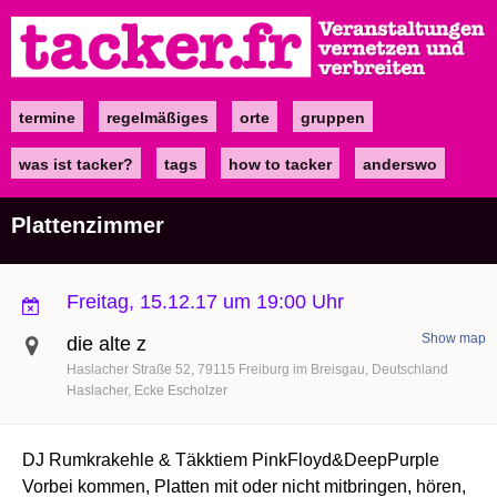
Direkt
zum
Inhalt
termine
regelmäßiges
orte
gruppen
Main
navigation
was ist tacker?
tags
how to tacker
anderswo
Plattenzimmer
Freitag, 15.12.17 um 19:00 Uhr
Show map
die alte z
Haslacher Straße 52
79115
Freiburg im Breisgau
Deutschland
Haslacher, Ecke Escholzer
DJ Rumkrakehle & Täkktiem PinkFloyd&DeepPurple
Vorbei kommen, Platten mit oder nicht mitbringen, hören,