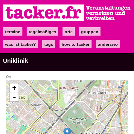
Direkt
zum
Inhalt
termine
regelmäßiges
orte
gruppen
Main
navigation
was ist tacker?
tags
how to tacker
anderswo
Uniklinik
Ort
+
-