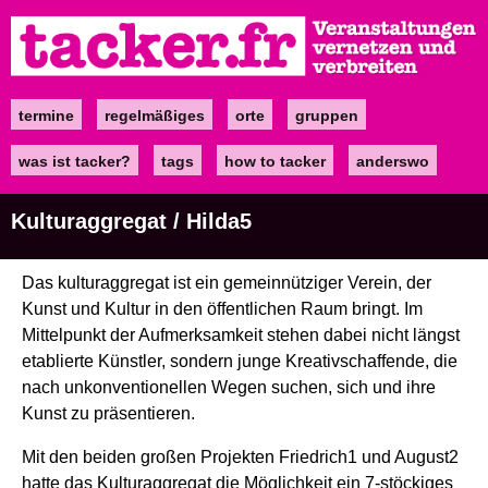
Direkt
zum
Inhalt
termine
regelmäßiges
orte
gruppen
Main
navigation
was ist tacker?
tags
how to tacker
anderswo
Kulturaggregat / Hilda5
Das kulturaggregat ist ein gemeinnütziger Verein, der
Kunst und Kultur in den öffentlichen Raum bringt. Im
Mittelpunkt der Aufmerksamkeit stehen dabei nicht längst
etablierte Künstler, sondern junge Kreativschaffende, die
nach unkonventionellen Wegen suchen, sich und ihre
Kunst zu präsentieren.
Mit den beiden großen Projekten Friedrich1 und August2
hatte das Kulturaggregat die Möglichkeit ein 7-stöckiges