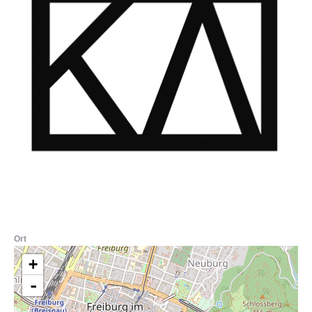
Ort
+
-