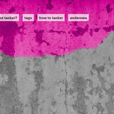
st tacker?
tags
how to tacker
anderswo