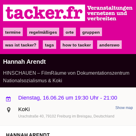
Direkt
zum
Inhalt
termine
regelmäßiges
orte
gruppen
Main
navigation
was ist tacker?
tags
how to tacker
anderswo
Hannah Arendt
HINSCHAUEN – FilmRäume von Dokumentationszentrum
Nationalsozialismus & Koki
Dienstag, 16.06.26 um 19:30 Uhr
-
21:00
Show map
KoKi
Urachstraße 40
79102
Freiburg im Breisgau
Deutschland
HANNAH ARENDT