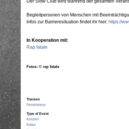
Der Slow Club wird während der gesamten Veransta
Begleitpersonen von Menschen mit Beeinträchtigung
Infos zur Barrieresituation findet ihr hier:
https://ww
In Kooperation mit:
Rap fatale
Fotos: © rap fatale
Themen
Feminismus
Type of Event
Konzert
Kultur