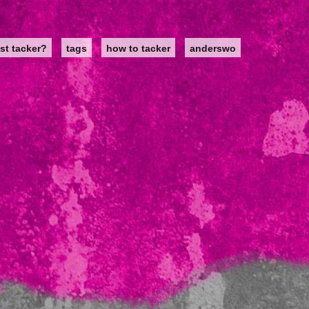
st tacker?
tags
how to tacker
anderswo