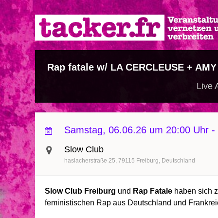
Direkt
zum
Inhalt
Rap fatale w/ LA CERCLEUSE + A
Live 
Samstag, 06.06.26 um 20:00 Uhr
-
Slow Club
haslacherstraße 25
79115
Freiburg
Deutschland
Slow Club Freiburg
und
Rap Fatale
haben sich 
feministischen Rap aus Deutschland und Frankre