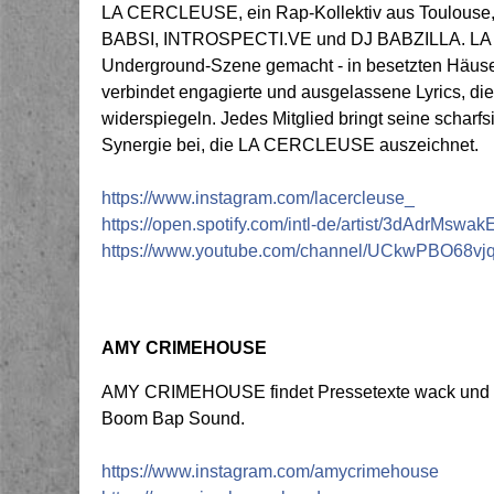
LA CERCLEUSE, ein Rap-Kollektiv aus Toulouse
BABSI, INTROSPECTI.VE und DJ BABZILLA. LA 
Underground-Szene gemacht - in besetzten Häuser
verbindet engagierte und ausgelassene Lyrics, d
widerspiegeln. Jedes Mitglied bringt seine scharfs
Synergie bei, die LA CERCLEUSE auszeichnet.
https://www.instagram.com/lacercleuse_
https://open.spotify.com/intl-de/artist/3dAdr
https://www.youtube.com/channel/UCkwPBO6
AMY CRIMEHOUSE
AMY CRIMEHOUSE findet Pressetexte wack und stel
Boom Bap Sound.
https://www.instagram.com/amycrimehouse