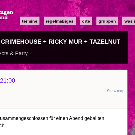
Main
termine
regelmäßiges
orte
gruppen
was i
navigation
MY CRIMEHOUSE + RICKY MUR + TAZELNUT
Acts & Party
21:00
Show map
zusammengeschlossen für einen Abend geballten
ich.