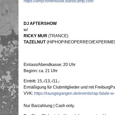
https://amycrimehouse.bandcamp.com
DJ AFTERSHOW
w/
RICKY MUR
(TRANCE)
TAZELNUT
(HIPHOP/NEOPERREO/EXPERIME
Einlass/Abendkasse: 20 Uhr
Beginn: ca. 21 Uhr
Eintritt: 15,-/13,-/11,-
Ermäßigung für Clubmitglieder und mit FreiburgP
VVK:
https://rausgegangen.de/events/rap-fatale-w
Nur Barzahlung | Cash only.