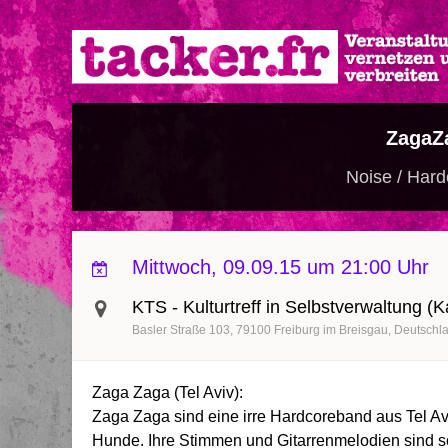
Direkt
zum
Inhalt
ZagaZ
Noise / Hard
Mittwoch, 09.09.15 um 21:00 Uhr
KTS - Kulturtreff in Selbstverwaltung (
Basler Straße 103
79100
Freiburg im Breisgau
Deutschl
Zaga Zaga (Tel Aviv):
Zaga Zaga sind eine irre Hardcoreband aus Tel Av
Hunde. Ihre Stimmen und Gitarrenmelodien sind so