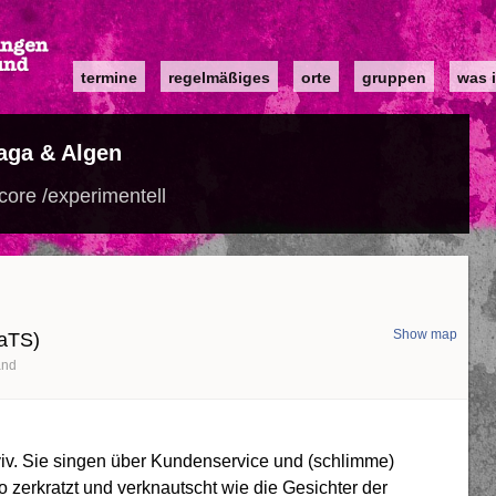
Main
termine
regelmäßiges
orte
gruppen
was i
navigation
aga & Algen
core /experimentell
Show map
KaTS)
and
iv. Sie singen über Kundenservice und (schlimme)
 zerkratzt und verknautscht wie die Gesichter der