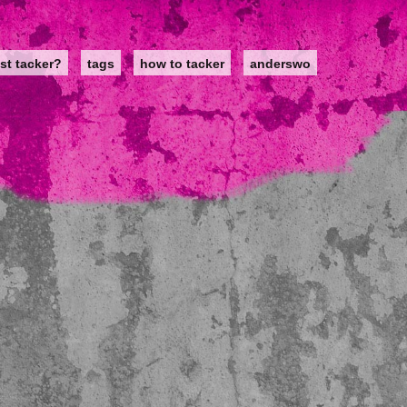
st tacker?
tags
how to tacker
anderswo