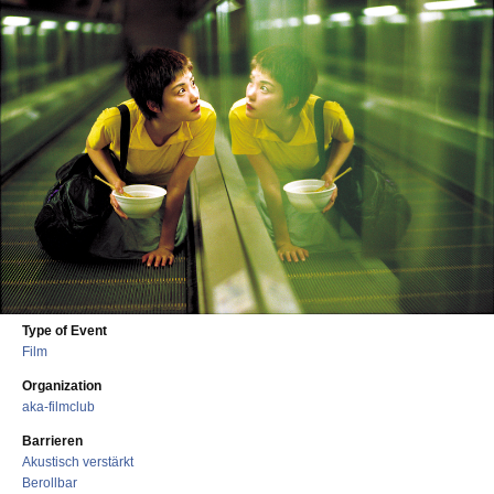
Type of Event
Film
Organization
aka-filmclub
Barrieren
Akustisch verstärkt
Berollbar