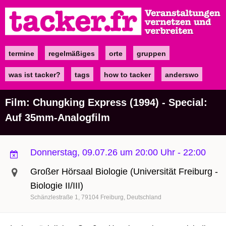
Direkt
zum
Inhalt
termine
regelmäßiges
orte
gruppen
Main
navigation
was ist tacker?
tags
how to tacker
anderswo
Film: Chungking Express (1994) - Special:
Auf 35mm-Analogfilm
Donnerstag, 09.07.26 um 20:00 Uhr
-
22:00
Großer Hörsaal Biologie (Universität Freiburg -
Biologie II/III)
Schänzlestraße 1
79104
Freiburg
Deutschland