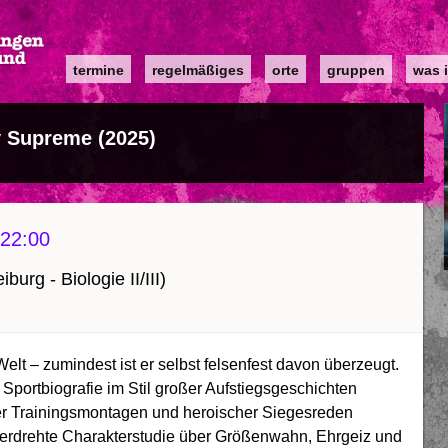
Main
termine
regelmäßiges
orte
gruppen
was i
navigation
y Supreme (2025)
22:00
burg - Biologie II/III)
Welt – zumindest ist er selbst felsenfest davon überzeugt.
 Sportbiografie im Stil großer Aufstiegsgeschichten
rner Trainingsmontagen und heroischer Siegesreden
ch überdrehte Charakterstudie über Größenwahn, Ehrgeiz und