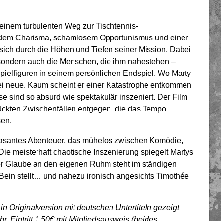
seinem turbulenten Weg zur Tischtennis-
ndem Charisma, schamlosem Opportunismus und einer
r sich durch die Höhen und Tiefen seiner Mission. Dabei
, sondern auch die Menschen, die ihm nahestehen –
ielfiguren in seinem persönlichen Endspiel. Wo Marty
ei neue. Kaum scheint er einer Katastrophe entkommen
iese sind so absurd wie spektakulär inszeniert. Der Film
rückten Zwischenfällen entgegen, die das Tempo
en.
 rasantes Abenteuer, das mühelos zwischen Komödie,
Die meisterhaft chaotische Inszenierung spiegelt Martys
cher Glaube an den eigenen Ruhm steht im ständigen
n Bein stellt… und nahezu ironisch angesichts Timothée
 Originalversion mit deutschen Untertiteln gezeigt
 Eintritt 1,50€ mit Mitgliedsausweis (beides