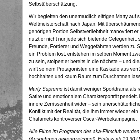
Selbstüberschätzung.
Wir begleiten den unermüdlich eifrigen Marty auf 
Weltmeisterschaft nach Japan. Mit überschäume
gehörigen Portion Selbstverliebtheit manövriert e
nutzt er nicht nur jede sich bietende Gelegenheit
Freunde, Förderer und Weggefährten werden zu Sp
ein Problem löst, entstehen im selben Moment zw
zu sein, stolpert er bereits in die nächste – und d
wirft seinem Protagonisten eine Kaskade aus ver
hochhalten und kaum Raum zum Durchatmen lass
Marty Supreme
ist damit weniger Sportdrama als
Satire und emotionalem Charakterporträt pendelt. 
innere Zerrissenheit wider – sein unerschütterli
Konflikt mit der Realität, die ihm immer wieder ei
Chalamets kontroverser Oscar-Werbekampagne.
Alle Filme im Programm des aka-Filmclub werden in
(Ausnahmen gekennzeichnet). Einlass ab 19.30 Uhr,