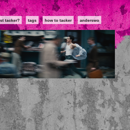
st tacker?
tags
how to tacker
anderswo