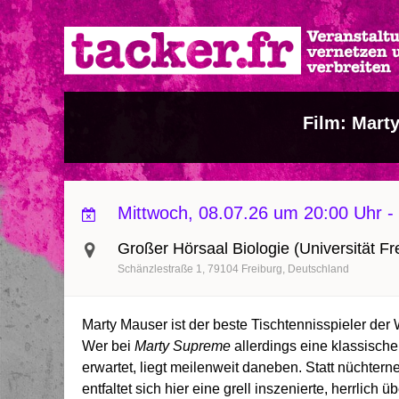
Direkt
zum
Inhalt
Film: Mart
Mittwoch, 08.07.26 um 20:00 Uhr
-
Großer Hörsaal Biologie (Universität Frei
Schänzlestraße 1
79104
Freiburg
Deutschland
Marty Mauser ist der beste Tischtennisspieler der 
Wer bei
Marty Supreme
allerdings eine klassische
erwartet, liegt meilenweit daneben. Statt nüchte
entfaltet sich hier eine grell inszenierte, herrli