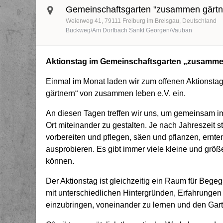
Gemeinschaftsgarten "zusammen gärtn
Weierweg 41
79111
Freiburg im Breisgau
Deutschland
Buckweg/Am Dorfbach Sankt Georgen/Vauban
Aktionstag im Gemeinschaftsgarten „zusamme
Einmal im Monat laden wir zum offenen Aktionsta
gärtnern“ von zusammen leben e.V. ein.
An diesen Tagen treffen wir uns, um gemeinsam im
Ort miteinander zu gestalten. Je nach Jahreszeit 
vorbereiten und pflegen, säen und pflanzen, ernte
ausprobieren. Es gibt immer viele kleine und größ
können.
Der Aktionstag ist gleichzeitig ein Raum für B
mit unterschiedlichen Hintergründen, Erfahrung
einzubringen, voneinander zu lernen und den Garte