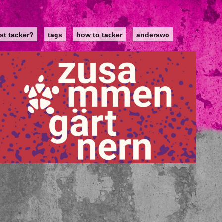
st tacker?
tags
how to tacker
anderswo