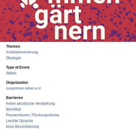
Themen
Antidiskriminierung
Ökologie
Type of Event
Aktion
Organization
zusammen leben e.V.
Barrieren
Keine akustische Verstärkung
Berollbar
Pausenräume / Rückzugsräume
Leichte Sprache
klare Beschilderung