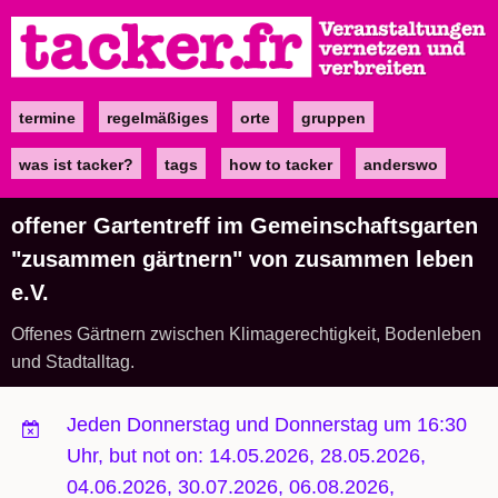
Direkt
zum
Inhalt
termine
regelmäßiges
orte
gruppen
Main
navigation
was ist tacker?
tags
how to tacker
anderswo
offener Gartentreff im Gemeinschaftsgarten
"zusammen gärtnern" von zusammen leben
e.V.
Offenes Gärtnern zwischen Klimagerechtigkeit, Bodenleben
und Stadtalltag.
Jeden Donnerstag und Donnerstag um 16:30
Uhr, but not on: 14.05.2026, 28.05.2026,
04.06.2026, 30.07.2026, 06.08.2026,