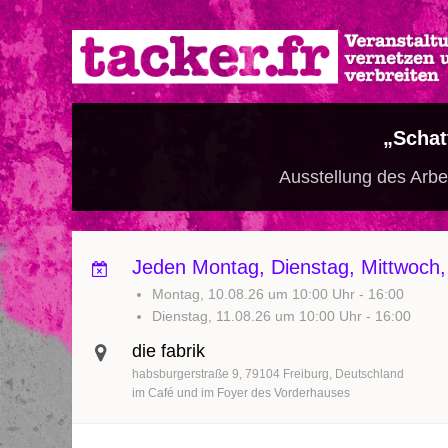
Direkt
zum
Inhalt
„Schat
Ausstellung des Arbei
Jeden Montag, Dienstag, Mittwoch,
Montag, 10.08.26 um 10:00 Uhr
-
16:00
Dienstag, 11.08.26 um 10:00 Uhr
-
16:00
die fabrik
habsburgerstraße 9
79104
Freiburg
Deutschland
im Café und im Foyer des Vorderhauses