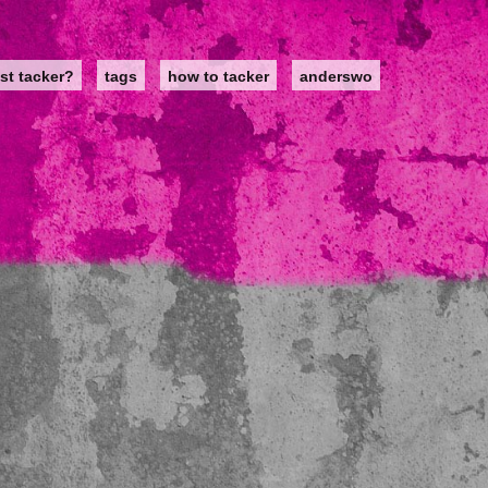
st tacker?
tags
how to tacker
anderswo