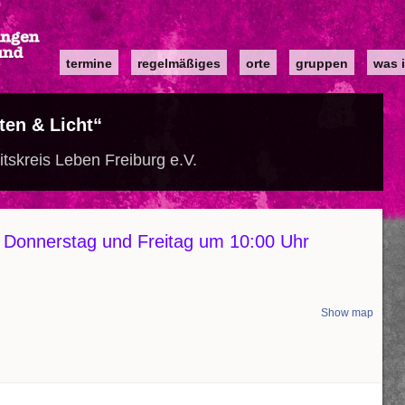
Main
termine
regelmäßiges
orte
gruppen
was i
navigation
ten & Licht“
tskreis Leben Freiburg e.V.
 Donnerstag und Freitag um 10:00 Uhr
Show map