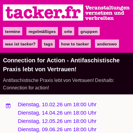
Direkt
zum
Inhalt
termine
regelmäßiges
orte
gruppen
Main
navigation
was ist tacker?
tags
how to tacker
anderswo
Connection for Action - Antifaschistische
Praxis lebt von Vertrauen!
Antifaschistische Praxis lebt von Vertrauen! Deshalb:
Connection for action!
Dienstag, 10.02.26 um 18:00 Uhr
Dienstag, 14.04.26 um 18:00 Uhr
Dienstag, 12.05.26 um 18:00 Uhr
Dienstag, 09.06.26 um 18:00 Uhr