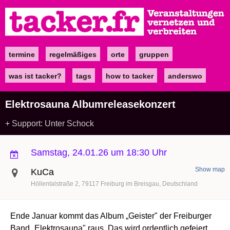
Direkt
zum
Inhalt
termine
regelmäßiges
orte
gruppen
Main
navigation
was ist tacker?
tags
how to tacker
anderswo
Elektrosauna Albumreleasekonzert
+ Support: Unter Schock
Samstag, 24.01.26 um 18:30 Uhr
Show map
KuCa
Höllentalstraße 2
79117
Freiburg im Breisgau
Deutschland
Ende Januar kommt das Album „Geister" der Freiburger
Band „Elektrosauna" raus. Das wird ordentlich gefeiert