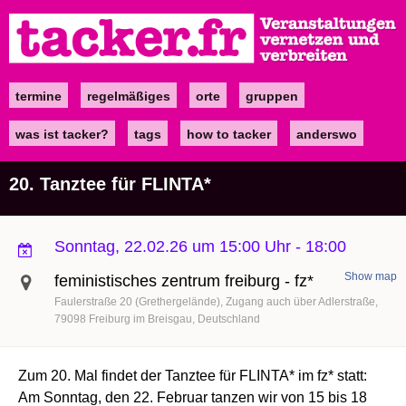
Direkt
zum
Inhalt
termine
regelmäßiges
orte
gruppen
Main
navigation
was ist tacker?
tags
how to tacker
anderswo
20. Tanztee für FLINTA*
Sonntag, 22.02.26 um 15:00 Uhr
-
18:00
Show map
feministisches zentrum freiburg - fz*
Faulerstraße 20 (Grethergelände)
Zugang auch über Adlerstraße
79098
Freiburg im Breisgau
Deutschland
Zum 20. Mal findet der Tanztee für FLINTA* im fz* statt:
Am Sonntag, den 22. Februar tanzen wir von 15 bis 18