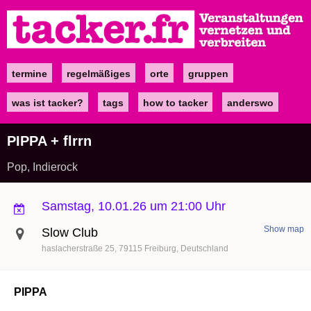
Direkt
zum
Inhalt
termine
regelmäßiges
orte
gruppen
Main
navigation
was ist tacker?
tags
how to tacker
anderswo
PIPPA + flrrn
Pop, Indierock
Samstag, 10.01.26 um 21:00 Uhr
Show map
Slow Club
haslacherstraße 25
79115
Freiburg
Deutschland
PIPPA