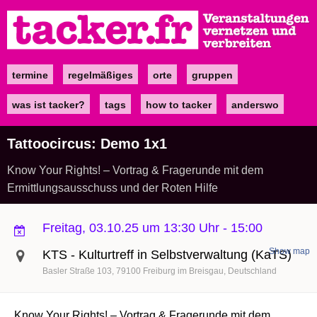
Direkt
zum
Inhalt
termine
regelmäßiges
orte
gruppen
Main
navigation
was ist tacker?
tags
how to tacker
anderswo
Tattoocircus: Demo 1x1
Know Your Rights! – Vortrag & Fragerunde mit dem
Ermittlungsausschuss und der Roten Hilfe
Freitag, 03.10.25 um 13:30 Uhr
-
15:00
Show map
KTS - Kulturtreff in Selbstverwaltung (KaTS)
Basler Straße 103
79100
Freiburg im Breisgau
Deutschland
Know Your Rights! – Vortrag & Fragerunde mit dem