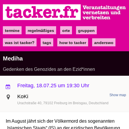
Direkt
zum
Inhalt
termine
regelmäßiges
orte
gruppen
Main
navigation
was ist tacker?
tags
how to tacker
anderswo
Mediha
Gedenken des Genozides an den Ezid*innen
Freitag, 18.07.25 um 19:30 Uhr
Show map
KoKi
Urachstraße 40
79102
Freiburg im Breisgau
Deutschland
Im August jährt sich der Völkermord des sogenannten
„Islamischen Staats“ (IS) an der ezidischen Bevölkerung