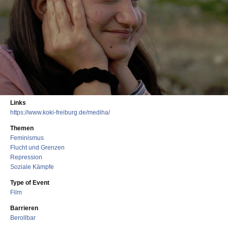
Links
https://www.koki-freiburg.de/mediha/
Themen
Feminismus
Flucht und Grenzen
Repression
Soziale Kämpfe
Type of Event
Film
Barrieren
Berollbar