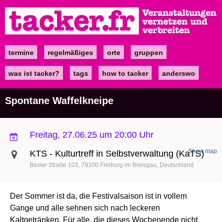
Direkt
zum
Inhalt
termine
regelmäßiges
orte
gruppen
Main
navigation
was ist tacker?
tags
how to tacker
anderswo
Spontane Waffelkneipe
Freitag, 27.06.25 um 20:00 Uhr
Show map
KTS - Kulturtreff in Selbstverwaltung (KaTS)
Basler Straße 103
79100
Freiburg im Breisgau
Deutschland
Der Sommer ist da, die Festivalsaison ist in vollem
Gange und alle sehnen sich nach leckeren
Kaltgetränken. Für alle, die dieses Wochenende nicht