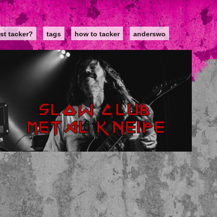
st tacker?
tags
how to tacker
anderswo