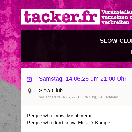
Direkt
zum
Inhalt
SLOW CLU
Samstag, 14.06.25 um 21:00 Uhr
Slow Club
haslacherstraße 25
79115
Freiburg
Deutschland
People who know: Metalkneipe
People who don't know: Metal & Kneipe