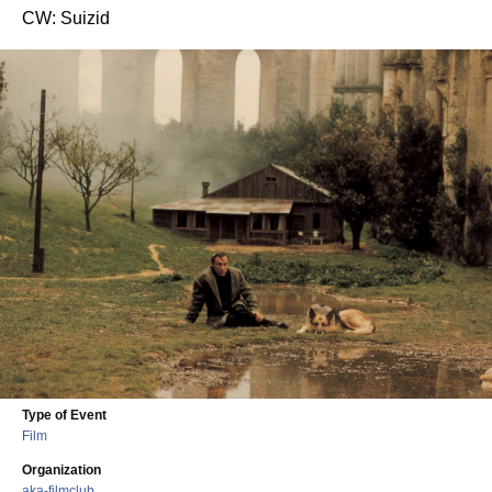
CW: Suizid
Type of Event
Film
Organization
aka-filmclub