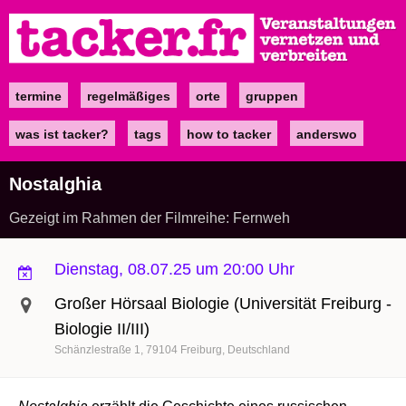
Direkt
zum
Inhalt
termine
regelmäßiges
orte
gruppen
Main
navigation
was ist tacker?
tags
how to tacker
anderswo
Nostalghia
Gezeigt im Rahmen der Filmreihe: Fernweh
Dienstag, 08.07.25 um 20:00 Uhr
Großer Hörsaal Biologie (Universität Freiburg -
Biologie II/III)
Schänzlestraße 1
79104
Freiburg
Deutschland