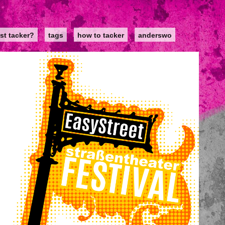
st tacker?
tags
how to tacker
anderswo