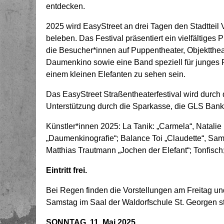
entdecken.
2025 wird EasyStreet an drei Tagen den Stadtte
beleben. Das Festival präsentiert ein vielfältiges
die Besucher*innen auf Puppentheater, Objekttheate
Daumenkino sowie eine Band speziell für junges P
einem kleinen Elefanten zu sehen sein.
Das EasyStreet Straßentheaterfestival wird durch d
Unterstützung durch die Sparkasse, die GLS Bank 
Künstler*innen 2025: La Tanik: „Carmela“, Natalie 
„Daumenkinografie“; Balance Toi „Claudette“, Samue
Matthias Trautmann „Jochen der Elefant“; Tonfisch;
Eintritt frei.
Bei Regen finden die Vorstellungen am Freitag u
Samstag im Saal der Waldorfschule St. Georgen st
SONNTAG, 11. Mai 2025