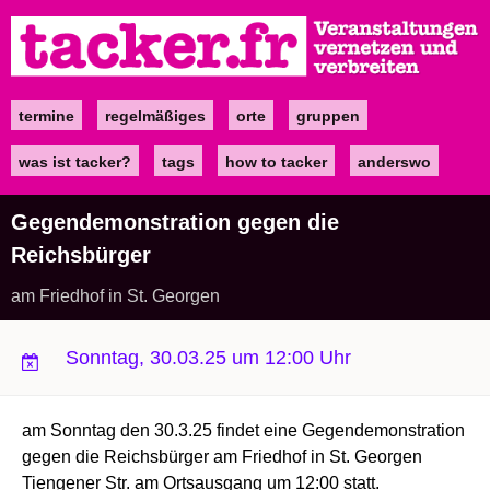
Direkt
zum
Inhalt
termine
regelmäßiges
orte
gruppen
Main
navigation
was ist tacker?
tags
how to tacker
anderswo
Gegendemonstration gegen die
Reichsbürger
am Friedhof in St. Georgen
Sonntag, 30.03.25 um 12:00 Uhr
am Sonntag den 30.3.25 findet eine Gegendemonstration
gegen die Reichsbürger am Friedhof in St. Georgen
Tiengener Str. am Ortsausgang um 12:00 statt.