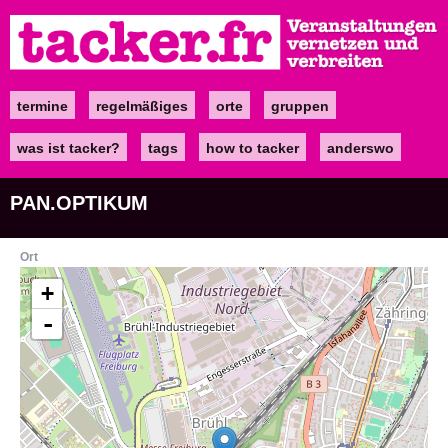
Direkt
zum
Inhalt
termine
regelmäßiges
orte
gruppen
Main
navigation
was ist tacker?
tags
how to tacker
anderswo
PAN.OPTIKUM
Ort
+
-