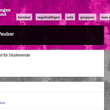
Main
termine
regelmäßiges
orte
gruppen
was i
navigation
Vaubar
d für Studierende
ubar