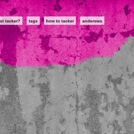
st tacker?
tags
how to tacker
anderswo