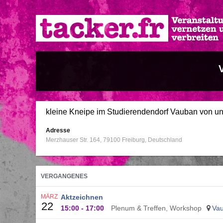
Direkt
zum
Inhalt
kleine Kneipe im Studierendendorf Vauban von un
Adresse
Merzhauser Str. 164
79100
Freiburg
Deutschland
VERGANGENES
MÄRZ
Aktzeichnen
22
15:00
-
17:00
Plenum & Treffen, Workshop
Va