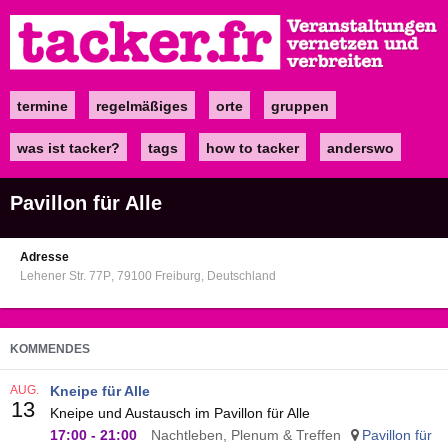
Direkt
zum
Inhalt
termine
regelmäßiges
orte
gruppen
Main
navigation
was ist tacker?
tags
how to tacker
anderswo
Pavillon für Alle
Adresse
Lehener Str. 77P
79100
Freiburg
Deutschland
KOMMENDES
AUG.
Kneipe für Alle
13
Kneipe und Austausch im Pavillon für Alle
17:00
-
21:00
Nachtleben, Plenum & Treffen
Pavillon für