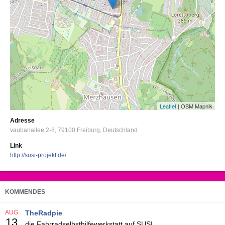
Leaflet
| OSM Mapnik
Adresse
vaubanallee 2-8
79100
Freiburg
Deutschland
Link
http://susi-projekt.de/
KOMMENDES
AUG.
TheRadpie
13
die Fahrradselbsthilfewerkstatt auf SUSI