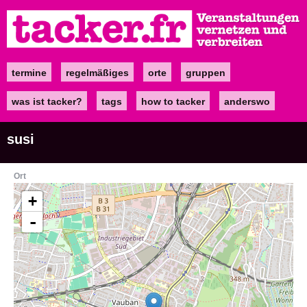
Direkt
zum
Inhalt
termine
regelmäßiges
orte
gruppen
Main
navigation
was ist tacker?
tags
how to tacker
anderswo
susi
Ort
+
-