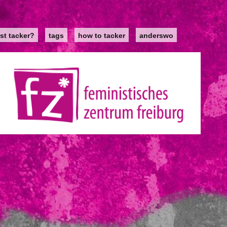
st tacker?
tags
how to tacker
anderswo