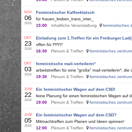
NOV.
Feministischer Kaffeeklatsch
06
für frauen_lesben_trans_inter_
2016
15:00
Inhaltliche Veranstaltung
feministisches z
OKT.
Einladung zum 1.Treffen für ein Freiburger Lad(
23
offen für f*l*t*i*
2016
16:30
Plenum & Treffen
feministisches zentrum 
OKT.
feministische mail-verteilerin*
03
arbeitstreffen für eine "große" mail-verteilerin*, die
2016
19:30
Plenum & Treffen
feministisches zentrum 
JUNI
Ein feministischer Wagen auf dem CSD!
22
feine Planung für einen feministischen Wagen auf
2016
19:00
Plenum & Treffen
feministisches zentrum 
JUNI
Ein feministischer Wagen auf dem CSD?
05
Mitmachtreffen zum Planen und Ideen spinnen!
2016
12:00
Plenum & Treffen
feministisches zentrum 