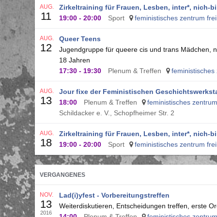
AUG.
Zirkeltraining für Frauen, Lesben, inter*, nich
11
19:00
-
20:00
Sport
feministisches zentrum frei
AUG.
Queer Teens
12
Jugendgruppe für queere cis und trans Mädchen, ni
18 Jahren
17:30
-
19:30
Plenum & Treffen
feministisches 
AUG.
Jour fixe der Feministischen Geschichtswerksta
13
18:00
Plenum & Treffen
feministisches zentrum 
Schildacker e. V., Schopfheimer Str. 2
AUG.
Zirkeltraining für Frauen, Lesben, inter*, nich
18
19:00
-
20:00
Sport
feministisches zentrum frei
VERGANGENES
NOV.
Lad(i)yfest - Vorbereitungstreffen
13
Weiterdiskutieren, Entscheidungen treffen, erste O
2016
14:00
Plenum & Treffen
feministisches zentrum 