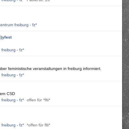
entrum freiburg - fz*
i)yfest
freiburg - fz*
 über feministische veranstaltungen in freiburg informiert.
freiburg - fz*
 dem CSD
freiburg - fz*
offen für *flti*
freiburg - fz*
*offen für flti*