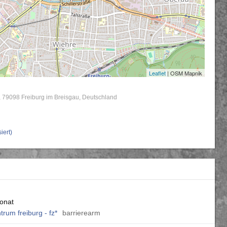
Leaflet
| OSM Mapnik
79098
Freiburg im Breisgau
Deutschland
iert)
monat
trum freiburg - fz*
barrierearm