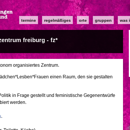
Main
termine
regelmäßiges
orte
gruppen
was i
navigation
zentrum freiburg - fz*
autonom organisiertes Zentrum.
*Mädchen*Lesben*Frauen einen Raum, den sie gestalten
litik in Frage gestellt und feministische Gegenentwürfe
biert werden.
s
.