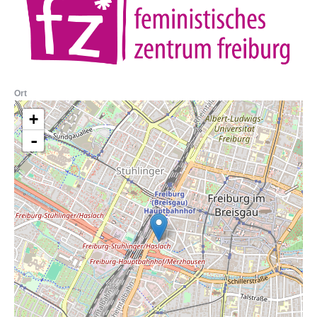
Ort
+
-