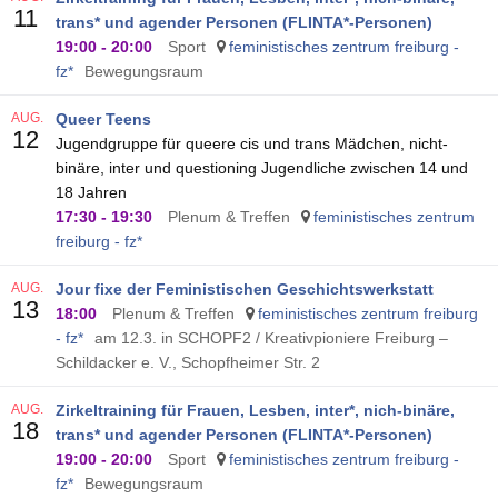
11
trans* und agender Personen (FLINTA*-Personen)
19:00
-
20:00
Sport
feministisches zentrum freiburg -
fz*
Bewegungsraum
AUG.
Queer Teens
12
Jugendgruppe für queere cis und trans Mädchen, nicht-
binäre, inter und questioning Jugendliche zwischen 14 und
18 Jahren
17:30
-
19:30
Plenum & Treffen
feministisches zentrum
freiburg - fz*
AUG.
Jour fixe der Feministischen Geschichtswerkstatt
13
18:00
Plenum & Treffen
feministisches zentrum freiburg
- fz*
am 12.3. in SCHOPF2 / Kreativpioniere Freiburg –
Schildacker e. V., Schopfheimer Str. 2
AUG.
Zirkeltraining für Frauen, Lesben, inter*, nich-binäre,
18
trans* und agender Personen (FLINTA*-Personen)
19:00
-
20:00
Sport
feministisches zentrum freiburg -
fz*
Bewegungsraum