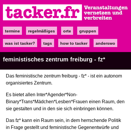
Direkt
zum
Inhalt
termine
regelmäßiges
orte
gruppen
Main
navigation
was ist tacker?
tags
how to tacker
anderswo
feministisches zentrum freiburg - fz*
Das feministische zentrum freiburg - fz* - ist ein autonom
organisiertes Zentrum.
Es bietet allen Inter*Agender*Non-
Binary*Trans*Mädchen*Lesben*Frauen einen Raum, den
sie gestalten und in den sie sich einbringen können.
Das fz* kann ein Raum sein, in dem herrschende Politik
in Frage gestellt und feministische Gegenentwürfe und