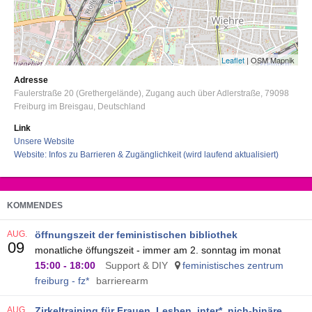
Leaflet
| OSM Mapnik
Adresse
Faulerstraße 20 (Grethergelände)
Zugang auch über Adlerstraße
79098
Freiburg im Breisgau
Deutschland
Link
Unsere Website
Website: Infos zu Barrieren & Zugänglichkeit (wird laufend aktualisiert)
KOMMENDES
AUG.
öffnungszeit der feministischen bibliothek
09
monatliche öffungszeit - immer am 2. sonntag im monat
15:00
-
18:00
Support & DIY
feministisches zentrum
freiburg - fz*
barrierearm
AUG.
Zirkeltraining für Frauen, Lesben, inter*, nich-binäre,