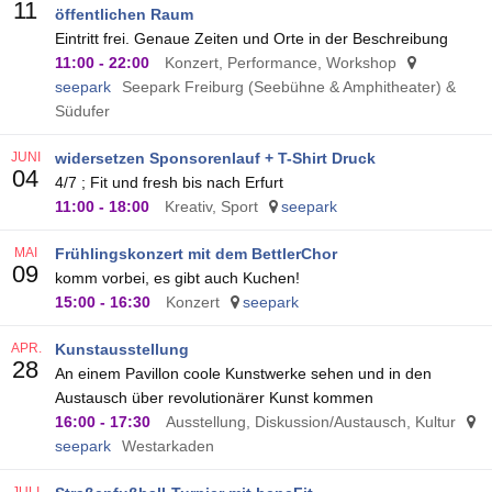
11
öffentlichen Raum
Eintritt frei. Genaue Zeiten und Orte in der Beschreibung
11:00
-
22:00
Konzert, Performance, Workshop
seepark
Seepark Freiburg (Seebühne & Amphitheater) &
Südufer
JUNI
widersetzen Sponsorenlauf + T-Shirt Druck
04
4/7 ; Fit und fresh bis nach Erfurt
11:00
-
18:00
Kreativ, Sport
seepark
MAI
Frühlingskonzert mit dem BettlerChor
09
komm vorbei, es gibt auch Kuchen!
15:00
-
16:30
Konzert
seepark
APR.
Kunstausstellung
28
An einem Pavillon coole Kunstwerke sehen und in den
Austausch über revolutionärer Kunst kommen
16:00
-
17:30
Ausstellung, Diskussion/Austausch, Kultur
seepark
Westarkaden
JULI