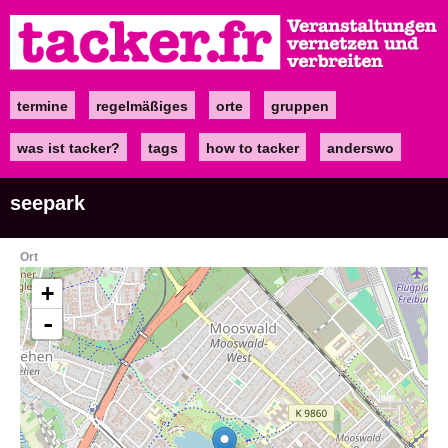
Direkt
zum
Inhalt
termine
regelmäßiges
orte
gruppen
Main
navigation
was ist tacker?
tags
how to tacker
anderswo
seepark
Ort
+
-