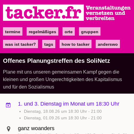
Direkt
zum
Inhalt
termine
regelmäßiges
orte
gruppen
Main
navigation
was ist tacker?
tags
how to tacker
anderswo
Offenes Planungstreffen des SoliNetz
Plane mit uns unseren gemeinsamen Kampf gegen die
kleinen und großen Ungerechtigkeiten des Kapitalismus
und für den Sozialismus
1. und 3. Dienstag im Monat um 18:30 Uhr
Dienstag, 18.08.26 um 18:30 Uhr
-
21:00
Dienstag, 01.09.26 um 18:30 Uhr
-
21:00
ganz woanders