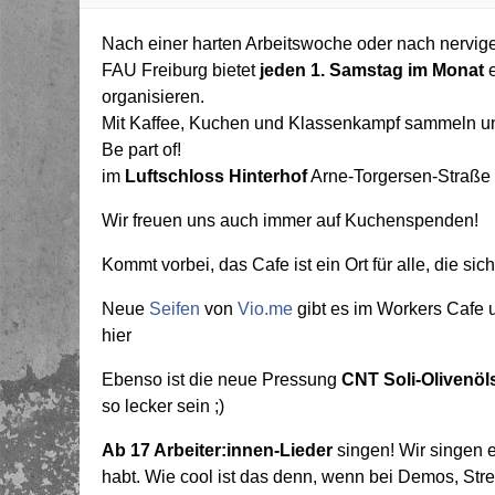
Nach einer harten Arbeitswoche oder nach nervi
FAU Freiburg bietet
jeden 1. Samstag im Monat
e
organisieren.
Mit Kaffee, Kuchen und Klassenkampf sammeln un
Be part of!
im
Luftschloss Hinterhof
Arne-Torgersen-Straße
Wir freuen uns auch immer auf Kuchenspenden!
Kommt vorbei, das Cafe ist ein Ort für alle, die sic
Neue
Seifen
von
Vio.me
gibt es im Workers Cafe 
hier
Ebenso ist die neue Pressung
CNT Soli-Olivenöl
so lecker sein ;)
Ab 17 Arbeiter:innen-Lieder
singen! Wir singen e
habt. Wie cool ist das denn, wenn bei Demos, Str