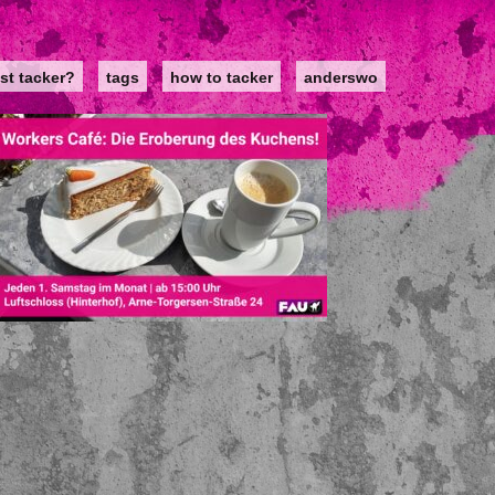
st tacker?
tags
how to tacker
anderswo