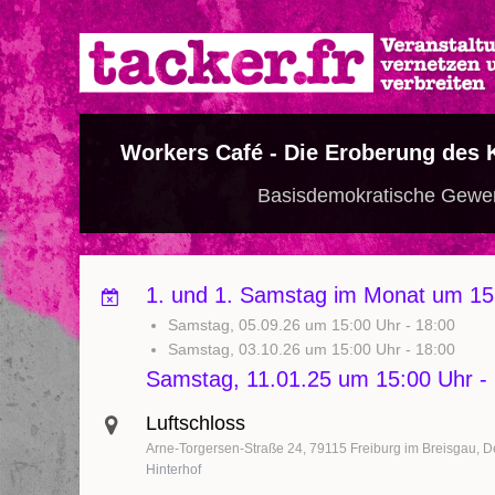
Direkt
zum
Inhalt
Workers Café - Die Eroberung des K
Basisdemokratische Gewerk
1. und 1. Samstag im Monat um 15:
Samstag, 05.09.26 um 15:00 Uhr
-
18:00
Samstag, 03.10.26 um 15:00 Uhr
-
18:00
Samstag, 11.01.25 um 15:00 Uhr
-
Luftschloss
Arne-Torgersen-Straße 24
79115
Freiburg im Breisgau
D
Hinterhof