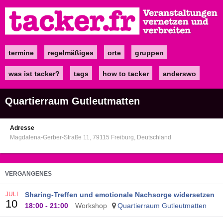
Direkt
zum
Inhalt
termine
regelmäßiges
orte
gruppen
Main
navigation
was ist tacker?
tags
how to tacker
anderswo
Quartierraum Gutleutmatten
Adresse
Magdalena-Gerber-Straße 11
79115
Freiburg
Deutschland
VERGANGENES
JULI
Sharing-Treffen und emotionale Nachsorge widersetzen
10
18:00
-
21:00
Workshop
Quartierraum Gutleutmatten