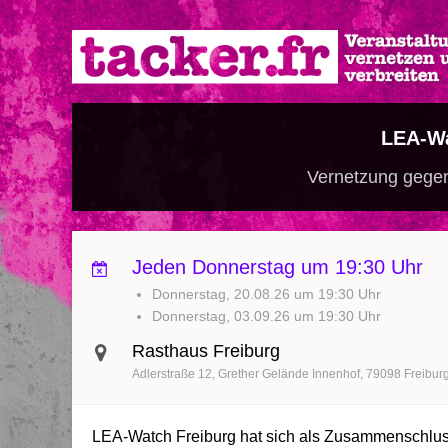
Direkt
zum
Inhalt
LEA-W
Vernetzung gegen
Jeden Donnerstag um 19:30 Uhr
Donnerstag, 20.08.26 um 19:30 Uhr
Donnerstag, 03.09.26 um 19:30 Uhr
Rasthaus Freiburg
Adlerstraße 12
Grether Gelände Innenhof
79098
Freibur
LEA-
W
atch
Freiburg
h
at sich
als Zusammenschlus