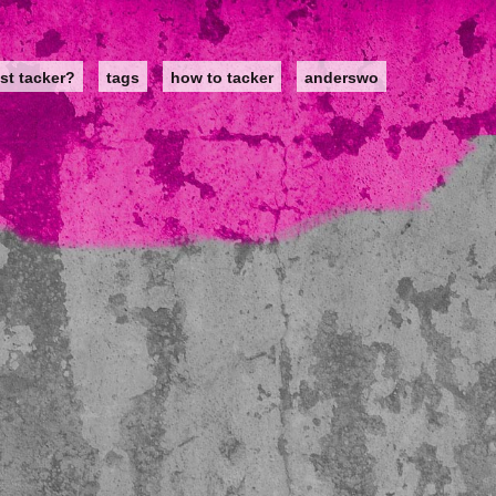
st tacker?
tags
how to tacker
anderswo