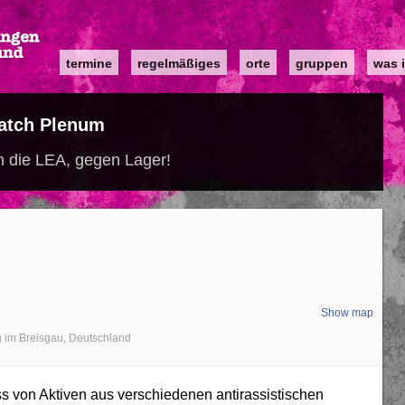
Main
termine
regelmäßiges
orte
gruppen
was i
navigation
atch Plenum
 die LEA, gegen Lager!
Show map
g im Breisgau
Deutschland
s von Aktiven aus verschiedenen
antirassistischen