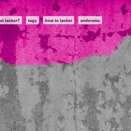
st tacker?
tags
how to tacker
anderswo