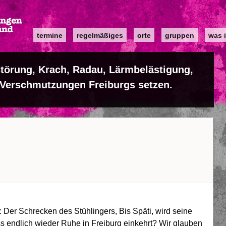
Main
termine
regelmäßiges
orte
gruppen
was i
navigation
törung, Krach, Radau, Lärmbelästigung,
 Verschmutzungen Freiburgs setzen.
: Der Schrecken des Stühlingers, Bis Späti, wird seine
ss endlich wieder Ruhe in Freiburg einkehrt? Wir glauben