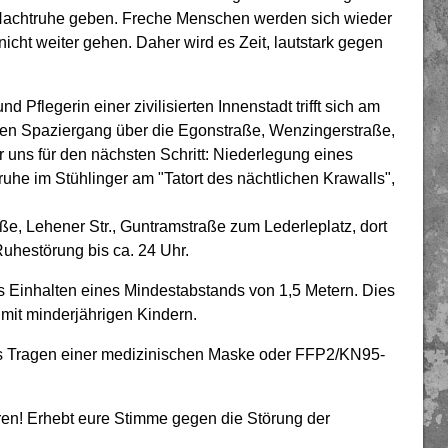
r Nachtruhe geben. Freche Menschen werden sich wieder
icht weiter gehen. Daher wird es Zeit, lautstark gegen
 Pflegerin einer zivilisierten Innenstadt trifft sich am
inen Spaziergang über die Egonstraße, Wenzingerstraße,
 uns für den nächsten Schritt: Niederlegung eines
uhe im Stühlinger am "Tatort des nächtlichen Krawalls",
ße, Lehener Str., Guntramstraße zum Lederleplatz, dort
hestörung bis ca. 24 Uhr.
s Einhalten eines Mindestabstands von 1,5 Metern. Dies
 mit minderjährigen Kindern.
s Tragen einer medizinischen Maske oder FFP2/KN95-
en! Erhebt eure Stimme gegen die Störung der