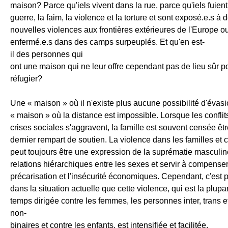
maison? Parce qu'iels vivent dans la rue, parce qu'iels fuient
guerre, la faim, la violence et la torture et sont exposé.e.s à 
nouvelles violences aux frontières extérieures de l'Europe o
enfermé.e.s dans des camps surpeuplés. Et qu'en est-
il des personnes qui
ont une maison qui ne leur offre cependant pas de lieu sûr p
réfugier?
Une « maison » où il n'existe plus aucune possibilité d'évas
« maison » où la distance est impossible. Lorsque les conflits
crises sociales s'aggravent, la famille est souvent censée êtr
dernier rempart de soutien. La violence dans les familles et 
peut toujours être une expression de la suprématie masculin
relations hiérarchiques entre les sexes et servir à compenser
précarisation et l'insécurité économiques. Cependant, c'est
dans la situation actuelle que cette violence, qui est la plupa
temps dirigée contre les femmes, les personnes inter, trans e
non-
binaires et contre les enfants, est intensifiée et facilitée.