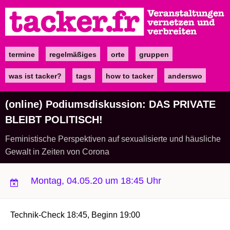
Direkt
zum
Inhalt
termine
regelmäßiges
orte
gruppen
Main
navigation
was ist tacker?
tags
how to tacker
anderswo
(online) Podiumsdiskussion: DAS PRIVATE
BLEIBT POLITISCH!
Feministische Perspektiven auf sexualisierte und häusliche
Gewalt in Zeiten von Corona
Montag, 04.05.20 um 18:45 Uhr
Technik-Check 18:45, Beginn 19:00