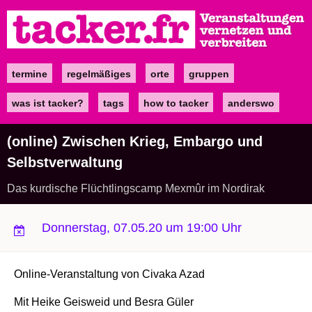
Direkt
zum
Inhalt
termine
regelmäßiges
orte
gruppen
Main
navigation
was ist tacker?
tags
how to tacker
anderswo
(online) Zwischen Krieg, Embargo und
Selbstverwaltung
Das kurdische Flüchtlingscamp Mexmûr im Nordirak
Donnerstag, 07.05.20 um 19:00 Uhr
Online-Veranstaltung von Civaka Azad
Mit Heike Geisweid und Besra Güler