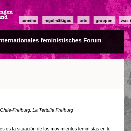
Main
termine
regelmäßiges
orte
gruppen
was i
navigation
Internationales feministisches Forum
Chile-Freiburg, La Tertulia Freiburg
s es la situación de los movimientos feministas en tu