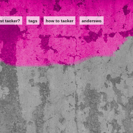
st tacker?
tags
how to tacker
anderswo