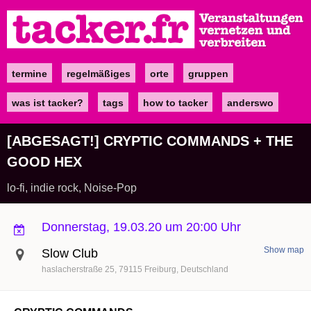
Direkt
zum
Inhalt
termine
regelmäßiges
orte
gruppen
Main
navigation
was ist tacker?
tags
how to tacker
anderswo
[ABGESAGT!] CRYPTIC COMMANDS + THE
GOOD HEX
lo-fi, indie rock, Noise-Pop
Donnerstag, 19.03.20 um 20:00 Uhr
Show map
Slow Club
haslacherstraße 25
79115
Freiburg
Deutschland