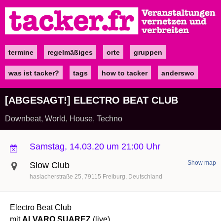
Direkt
zum
Inhalt
termine
regelmäßiges
orte
gruppen
Main
navigation
was ist tacker?
tags
how to tacker
anderswo
[ABGESAGT!] ELECTRO BEAT CLUB
Downbeat, World, House, Techno
Samstag, 14.03.20 um 21:00 Uhr
Show map
Slow Club
haslacherstraße 25
79115
Freiburg
Deutschland
Electro Beat Club
mit
ALVARO SUAREZ
(live)