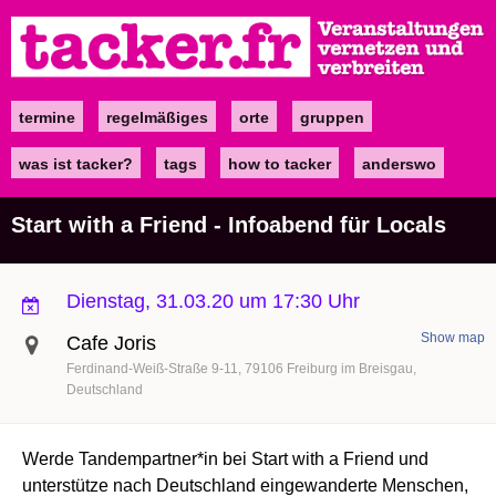
Direkt
zum
Inhalt
termine
regelmäßiges
orte
gruppen
Main
navigation
was ist tacker?
tags
how to tacker
anderswo
Start with a Friend - Infoabend für Locals
Dienstag, 31.03.20 um 17:30 Uhr
Show map
Cafe Joris
Ferdinand-Weiß-Straße 9-11
79106
Freiburg im Breisgau
Deutschland
Werde Tandempartner*in bei Start with a Friend und
unterstütze nach Deutschland eingewanderte Menschen,