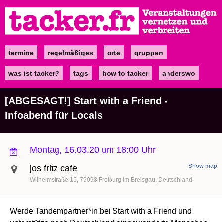
Direkt
zum
Inhalt
termine
regelmäßiges
orte
gruppen
Main
navigation
was ist tacker?
tags
how to tacker
anderswo
[ABGESAGT!] Start with a Friend -
Infoabend für Locals
Montag, 16.03.20 um 18:00 Uhr
Show map
jos fritz cafe
Wilhelmstraße 15
79098
Freiburg im Breisgau
Deutschland
Werde Tandempartner*in bei Start with a Friend und