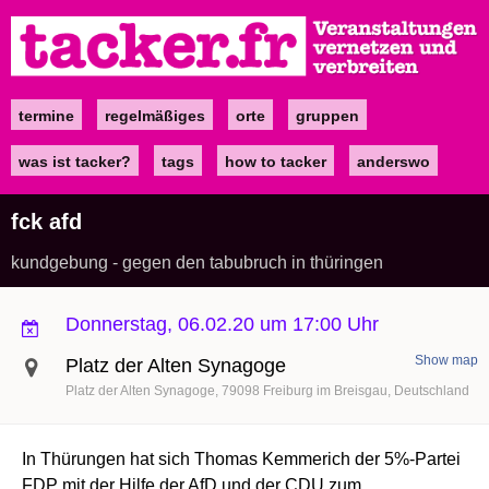
Direkt
zum
Inhalt
termine
regelmäßiges
orte
gruppen
Main
navigation
was ist tacker?
tags
how to tacker
anderswo
fck afd
kundgebung - gegen den tabubruch in thüringen
Donnerstag, 06.02.20 um 17:00 Uhr
Show map
Platz der Alten Synagoge
Platz der Alten Synagoge
79098
Freiburg im Breisgau
Deutschland
In Thürungen hat sich Thomas Kemmerich der 5%-Partei
FDP mit der Hilfe der AfD und der CDU zum