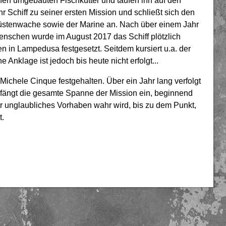
en umgebauten Fischkutter und taufen ihn auf den
hr Schiff zu seiner ersten Mission und schließt sich den
Küstenwache sowie der Marine an. Nach über einem Jahr
Menschen wurde im August 2017 das Schiff plötzlich
 in Lampedusa festgesetzt. Seitdem kursiert u.a. der
Anklage ist jedoch bis heute nicht erfolgt...
chele Cinque festgehalten. Über ein Jahr lang verfolgt
 fängt die gesamte Spanne der Mission ein, beginnend
r unglaubliches Vorhaben wahr wird, bis zu dem Punkt,
t.