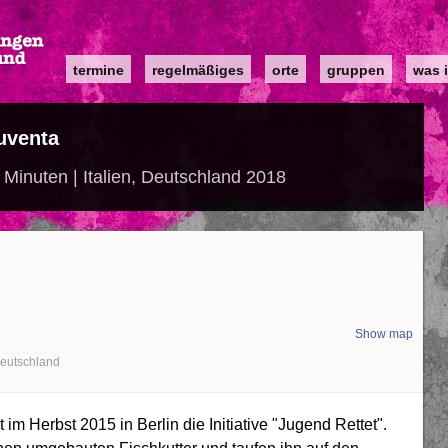
Main
termine
regelmäßiges
orte
gruppen
was i
navigation
uventa
Minuten | Italien, Deutschland 2018
Show map
eutschland
m Herbst 2015 in Berlin die Initiative "Jugend Rettet".