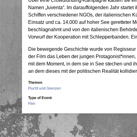
Über eine Crowdfunding-Kampagne kaufen sie ein
Namen „Iuventa“. Im darauffolgenden Jahr startet i
Schiffen verschiedener NGOs, der italienischen 
Einsatz und ca. 14.000 auf hoher See geretteter 
beschlagnahmt und von den italienischen Behörden
Vorwurf der Kooperation mit Schlepperbanden. Eine 
Die bewegende Geschichte wurde von Regisseur Mi
der Film das Leben der jungen Protagonist*innen,
mit dem Moment, in dem sie in See stechen und ih
an dem dieses mit der politischen Realität kollidier
Themen
Flucht und Grenzen
Type of Event
Film