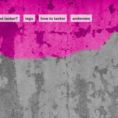
st tacker?
tags
how to tacker
anderswo