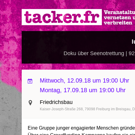
Direkt
zum
Inhalt
I
Doku über Seenotrettung | 92 
Mittwoch, 12.09.18 um 19:00 Uhr
Montag, 17.09.18 um 19:00 Uhr
Friedrichsbau
Kaiser-Joseph-Straße 268
79098
Freiburg im Breisgau
D
Eine Gruppe junger engagierter Menschen gründet i