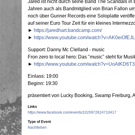
Jared ist nicht durch seine Band The Scandals in 
Jahren auch als Bandmitglied von Brian Fallon umtr
noch über Gunner Records eine Soloplatte veröffent
auf seiner Euro Tour Zeit für ein kleines Interme
►
https://jaredhart.bandcamp.com/
►
https://www.youtube.com/watch?v=AK0eiOfEJ
Support: Danny Mc Clelland - music
Fron zero to local hero: Das "music" steht für Musi
►
https://www.youtube.com/watch?v=UoAtKD6T
Einlass: 19:00
Beginn: 19:30
präsentiert von Lucky Booking, Swamp Freiburg, 
Links
https://www.facebook.com/events/1020972624710417
Type of Event
Nachtleben