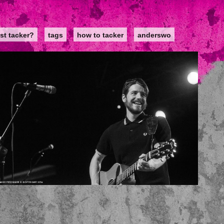
st tacker?
tags
how to tacker
anderswo