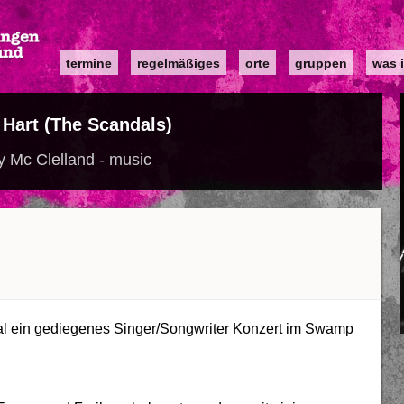
Main
termine
regelmäßiges
orte
gruppen
was i
navigation
 Hart (The Scandals)
 Mc Clelland - music
mal ein gediegenes Singer/Songwriter Konzert im Swamp